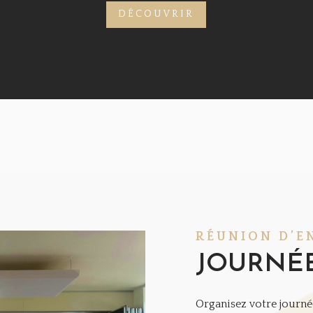
DÉCOUVRIR
RÉUNION D’E
JOURNÉE
Organisez votre journé