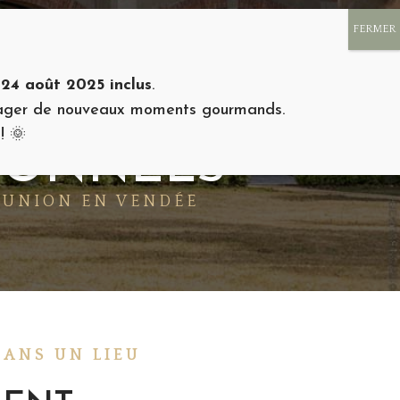
E
GALERIE PHOTOS
RSE
BONS CADEAUX 🎁
 24 août 2025 inclus
.
rtager de nouveaux moments gourmands.
! 🌞
IONNELS
ÉUNION EN VENDÉE
DANS UN LIEU