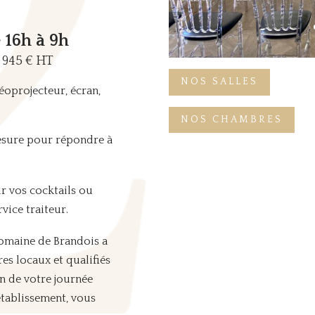
 16h à 9h
e 945 € HT
NOS SALLES
́oprojecteur, écran,
NOS CHAMBRES
ure pour répondre à
r vos cocktails ou
vice traiteur.
omaine de Brandois a
res locaux et qualifiés
n de votre journée
établissement, vous