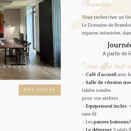
Brandois
.
Vous recherchez un lie
Le Domaine de Brandois
espaces intimistes, da
Journé
A partir de 
Une offre tout c
–
Café d’accueil
avec b
–
Salle de réunion m
NOS SALLES
tables rondes
pour vos ateliers
–
Equipement inclus
:
sans fil
– Les
pauses boissons
–
Le déjeuner
2 plats 