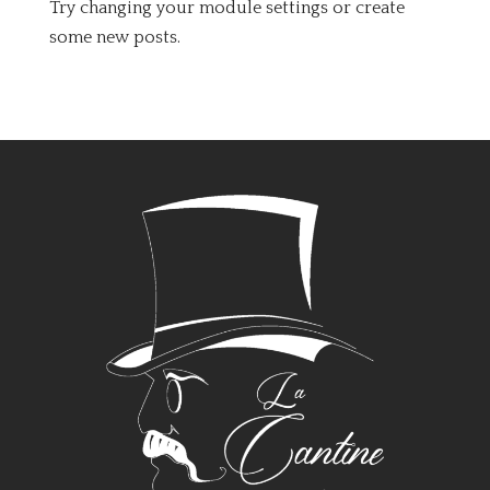
Try changing your module settings or create
some new posts.