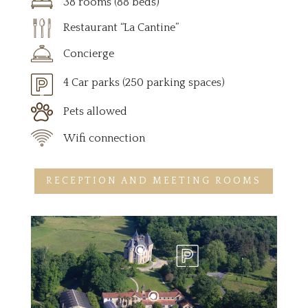
38 rooms (88 beds)
Restaurant “La Cantine”
Concierge
4 Car parks (250 parking spaces)
Pets allowed
Wifi connection
RECEPTION AND MEETING ROOMS
\
\