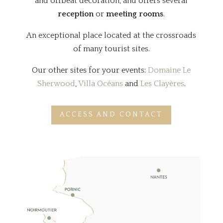
and offbeat decoration, and offers several
reception
or
meeting rooms
.
An exceptional place located at the crossroads
of many tourist sites.
Our other sites for your events:
Domaine Le
Sherwood
,
Villa Océans
and
Les Clayères
.
ACCESS AND CONTACT