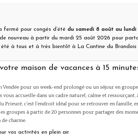
MARIAGES ET RÉCEPTIONS
PROFESSIONNELS
RESTAURANT LA CANTIN
ra fermé pour congés d’été
du samedi 8 août au lundi
ir de nouveau à partir du mardi 25 août 2026 pour pa
Vacances
 été à tous et à très bientôt à La Cantine du Brandois 
votre maison de vacances à 15 minute
en Vendée pour un week-end prolongé ou un séjour en group
 vous accueille dans un cadre naturel, calme et ressourçant, 
 Prieuré, c’est l’endroit idéal pour se retrouver en famille, e
 les groupes à partir de 20 personnes pour partager des mom
n de charme.
r vos activités en plein air