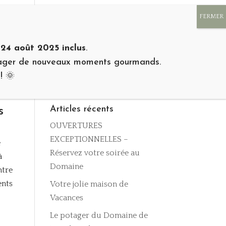
E
GALERIE PHOTOS
RSE
BONS CADEAUX 🎁
 24 août 2025 inclus
.
rtager de nouveaux moments gourmands.
! 🌞
s
Articles récents
OUVERTURES
EXCEPTIONNELLES –
e
Réservez votre soirée au
à
Domaine
ntre
ents
Votre jolie maison de
Vacances
Le potager du Domaine de