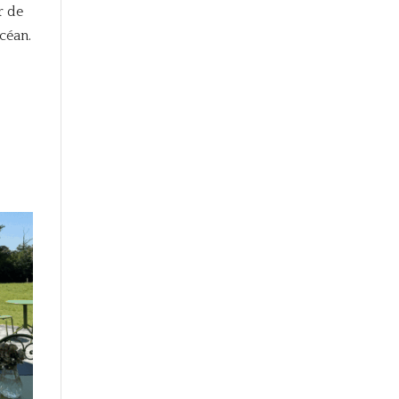
r de
céan.