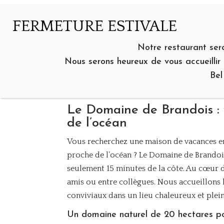
DOMAINE DE BRANDOIS
F
I
L
ACCÈS ET CONTACT
Notre restaurant se
A
N
I
C
S
N
Nous serons heureux de vous accueill
E
T
K
Votre jolie maison de 
B
A
E
Bel
O
G
D
O
R
I
K
A
N
M
Le Domaine de Brandois : 
de l’océan
Vous recherchez une maison de vacances 
proche de l’océan ? Le Domaine de Brandois
seulement 15 minutes de la côte. Au cœur du
amis ou entre collègues. Nous accueillons
conviviaux dans un lieu chaleureux et plei
Un domaine naturel de 20 hectares pou