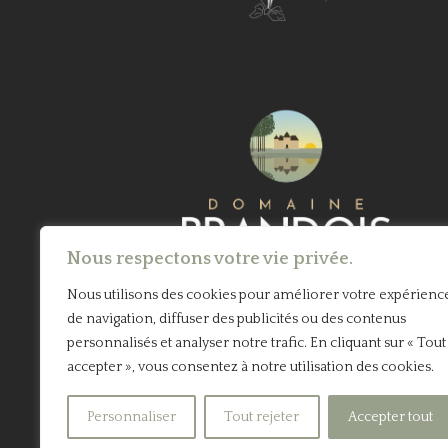
Nous respectons votre vie privée.
Nous utilisons des cookies pour améliorer votre expérienc
de navigation, diffuser des publicités ou des contenus
personnalisés et analyser notre trafic. En cliquant sur « Tout
accepter », vous consentez à notre utilisation des cookies.
Personnaliser
Tout rejeter
Accepter tout