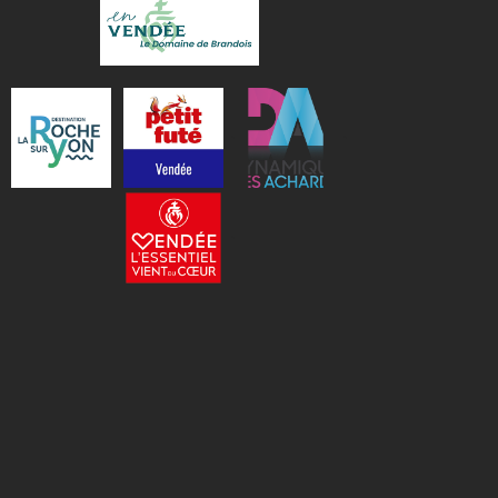
•
•
•
•